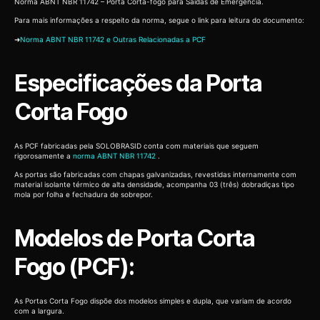
Norma ABNT NBR 11742 – Porta Corta-fogo para Saídas de Emergência.
Para mais informações a respeito da norma, segue o link para leitura do documento:
➜
Norma ABNT NBR 11742 e Outras Relacionadas a PCF
Especificações da Porta
Corta Fogo
As PCF fabricadas pela SOLOBRASID conta com materiais que seguem
rigorosamente a
norma ABNT NBR 11742
.
As portas são fabricadas com chapas galvanizadas, revestidas internamente com
material isolante térmico de alta densidade, acompanha 03 (três) dobradiças tipo
mola por folha e fechadura de sobrepor.
Modelos de Porta Corta
Fogo (PCF):
As Portas Corta Fogo dispõe dos modelos simples e dupla, que variam de acordo
com a largura.