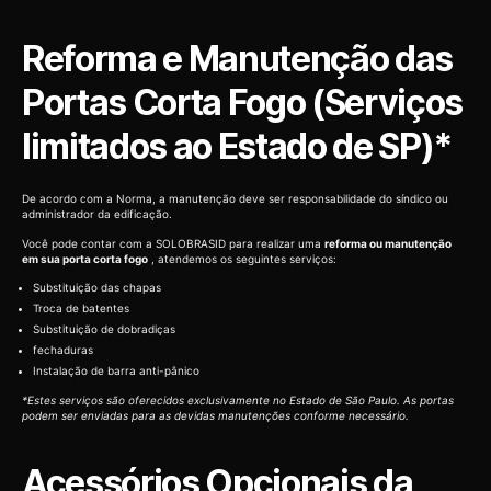
Reforma e Manutenção das
Portas Corta Fogo (Serviços
limitados ao Estado de SP)*
De acordo com a Norma, a manutenção deve ser responsabilidade do síndico ou
administrador da edificação.
Você pode contar com a SOLOBRASID para realizar uma
reforma ou manutenção
em sua porta corta fogo
, atendemos os seguintes serviços:
Substituição das chapas
Troca de batentes
Substituição de dobradiças
fechaduras
Instalação de barra anti-pânico
*Estes serviços são oferecidos exclusivamente no Estado de São Paulo. As portas
podem ser enviadas para as devidas manutenções conforme necessário.
Acessórios Opcionais da