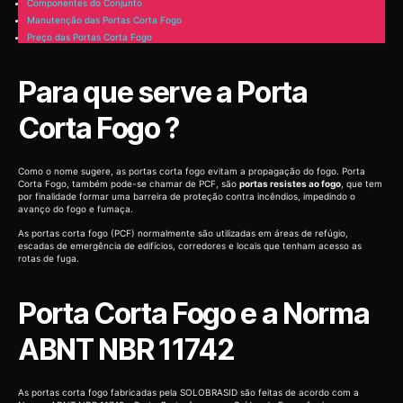
Componentes do Conjunto
Manutenção das Portas Corta Fogo
Preço das Portas Corta Fogo
Para que serve a Porta
Corta Fogo ?
Como o nome sugere, as portas corta fogo evitam a propagação do fogo. Porta
Corta Fogo, também pode-se chamar de PCF, são
portas resistes ao fogo
, que tem
por finalidade formar uma barreira de proteção contra incêndios, impedindo o
avanço do fogo e fumaça.
As portas corta fogo (PCF) normalmente são utilizadas em áreas de refúgio,
escadas de emergência de edifícios, corredores e locais que tenham acesso as
rotas de fuga.
Porta Corta Fogo e a Norma
ABNT NBR 11742
As portas corta fogo fabricadas pela SOLOBRASID são feitas de acordo com a