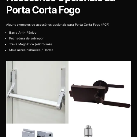
Porta Corta Fogo
Alguns exemplos de acessórios opcionais para Porta Corta Fogo (PCF)
Barra Anti- Pânico
Fechadura de sobrepor
Trava Magnética (eletro imã)
Mola aérea hidráulica / Dorma