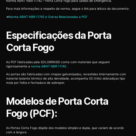
Norma ABNT NBR 11742 – Porta Corta-fogo para Saídas de Emergência.
Para mais informações a respeito da norma, segue o link para leitura do documento:
➜
Norma ABNT NBR 11742 e Outras Relacionadas a PCF
Especificações da Porta
Corta Fogo
As PCF fabricadas pela SOLOBRASID conta com materiais que seguem
rigorosamente a
norma ABNT NBR 11742
.
As portas são fabricadas com chapas galvanizadas, revestidas internamente com
material isolante térmico de alta densidade, acompanha 03 (três) dobradiças tipo
mola por folha e fechadura de sobrepor.
Modelos de Porta Corta
Fogo (PCF):
As Portas Corta Fogo dispõe dos modelos simples e dupla, que variam de acordo
com a largura.