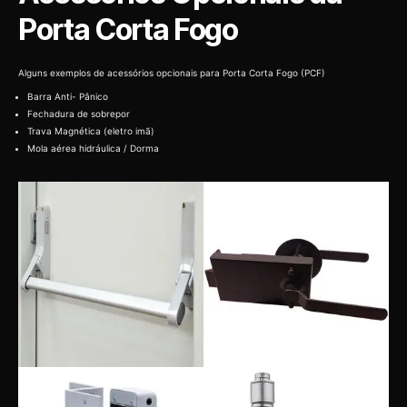
Porta Corta Fogo
Alguns exemplos de acessórios opcionais para Porta Corta Fogo (PCF)
Barra Anti- Pânico
Fechadura de sobrepor
Trava Magnética (eletro imã)
Mola aérea hidráulica / Dorma