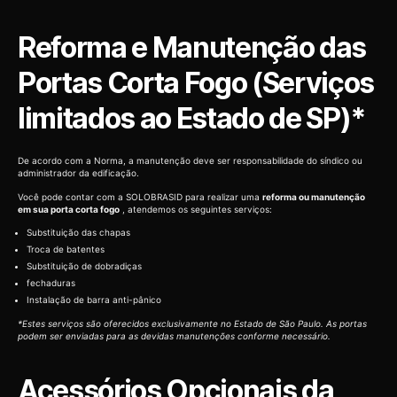
Reforma e Manutenção das
Portas Corta Fogo (Serviços
limitados ao Estado de SP)*
De acordo com a Norma, a manutenção deve ser responsabilidade do síndico ou
administrador da edificação.
Você pode contar com a SOLOBRASID para realizar uma
reforma ou manutenção
em sua porta corta fogo
, atendemos os seguintes serviços:
Substituição das chapas
Troca de batentes
Substituição de dobradiças
fechaduras
Instalação de barra anti-pânico
*Estes serviços são oferecidos exclusivamente no Estado de São Paulo. As portas
podem ser enviadas para as devidas manutenções conforme necessário.
Acessórios Opcionais da