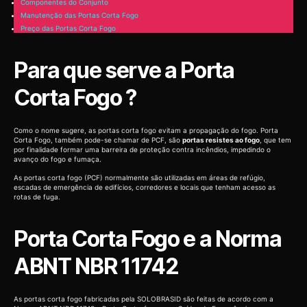
Componentes do Conjunto
Manutenção das Portas Corta Fogo
Preço das Portas Corta Fogo
Para que serve a Porta
Corta Fogo ?
Como o nome sugere, as portas corta fogo evitam a propagação do fogo. Porta
Corta Fogo, também pode-se chamar de PCF, são
portas resistes ao fogo
, que tem
por finalidade formar uma barreira de proteção contra incêndios, impedindo o
avanço do fogo e fumaça.
As portas corta fogo (PCF) normalmente são utilizadas em áreas de refúgio,
escadas de emergência de edifícios, corredores e locais que tenham acesso as
rotas de fuga.
Porta Corta Fogo e a Norma
ABNT NBR 11742
As portas corta fogo fabricadas pela SOLOBRASID são feitas de acordo com a