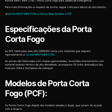
Norma ABNT NBR 11742 – Porta Corta-fogo para Saídas de Emergência.
Para mais informações a respeito da norma, segue o link para leitura do documento:
➜
Norma ABNT NBR 11742 e Outras Relacionadas a PCF
Especificações da Porta
Corta Fogo
As PCF fabricadas pela SOLOBRASID conta com materiais que seguem
rigorosamente a
norma ABNT NBR 11742
.
As portas são fabricadas com chapas galvanizadas, revestidas internamente com
material isolante térmico de alta densidade, acompanha 03 (três) dobradiças tipo
mola por folha e fechadura de sobrepor.
Modelos de Porta Corta
Fogo (PCF):
As Portas Corta Fogo dispõe dos modelos simples e dupla, que variam de acordo
com a largura.