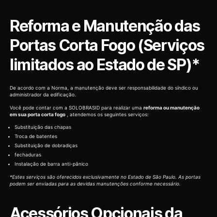
Reforma e Manutenção das
Portas Corta Fogo (Serviços
limitados ao Estado de SP)*
De acordo com a Norma, a manutenção deve ser responsabilidade do síndico ou
administrador da edificação.
Você pode contar com a SOLOBRASID para realizar uma
reforma ou manutenção
em sua porta corta fogo
, atendemos os seguintes serviços:
Substituição das chapas
Troca de batentes
Substituição de dobradiças
fechaduras
Instalação de barra anti-pânico
*Estes serviços são oferecidos exclusivamente no Estado de São Paulo. As portas
podem ser enviadas para as devidas manutenções conforme necessário.
Acessórios Opcionais da