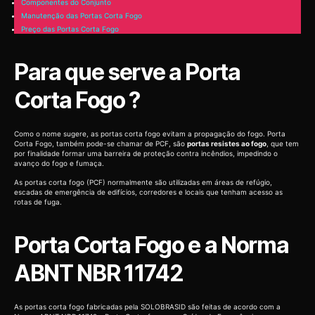
Componentes do Conjunto
Manutenção das Portas Corta Fogo
Preço das Portas Corta Fogo
Para que serve a Porta
Corta Fogo ?
Como o nome sugere, as portas corta fogo evitam a propagação do fogo. Porta
Corta Fogo, também pode-se chamar de PCF, são
portas resistes ao fogo
, que tem
por finalidade formar uma barreira de proteção contra incêndios, impedindo o
avanço do fogo e fumaça.
As portas corta fogo (PCF) normalmente são utilizadas em áreas de refúgio,
escadas de emergência de edifícios, corredores e locais que tenham acesso as
rotas de fuga.
Porta Corta Fogo e a Norma
ABNT NBR 11742
As portas corta fogo fabricadas pela SOLOBRASID são feitas de acordo com a