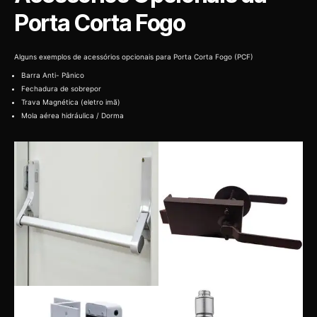
Porta Corta Fogo
Alguns exemplos de acessórios opcionais para Porta Corta Fogo (PCF)
Barra Anti- Pânico
Fechadura de sobrepor
Trava Magnética (eletro imã)
Mola aérea hidráulica / Dorma