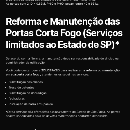
As portas com 2,10 x 0,89M, P-60 e P-90, pesam entre 40 e 66 kg.
Reforma e Manutenção das
Portas Corta Fogo (Serviços
limitados ao Estado de SP)*
De acordo com a Norma, a manutenção deve ser responsabilidade do síndico ou
administrador da edificação.
Você pode contar com a SOLOBRASID para realizar uma
reforma ou manutenção
em sua porta corta fogo
, atendemos os seguintes serviços:
Substituição das chapas
Troca de batentes
Substituição de dobradiças
fechaduras
Instalação de barra anti-pânico
*Estes serviços são oferecidos exclusivamente no Estado de São Paulo. As portas
podem ser enviadas para as devidas manutenções conforme necessário.