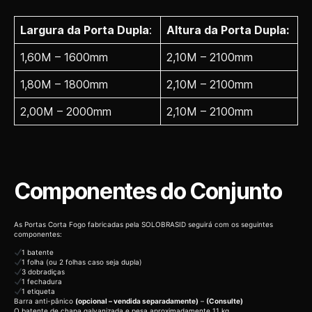
Largura da Porta Dupla
:
Altura da Porta Dupla:
1,60M – 1600mm
2,10M – 2100mm
1,80M – 1800mm
2,10M – 2100mm
2,00M – 2000mm
2,10M – 2100mm
Componentes do Conjunto
As Portas Corta Fogo fabricadas pela SOLOBRASID seguirá com os seguintes
componentes:
1 batente
1 folha (ou 2 folhas caso seja dupla)
3 dobradiças
1 fechadura
1 etiqueta
Barra anti-pânico
(opcional – vendida separadamente)
–
(Consulte)
O batente de chapa galvanizada e pesa aproximadamente 11 kg