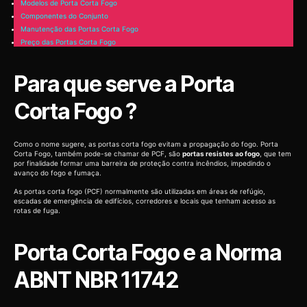
Modelos de Porta Corta Fogo
Componentes do Conjunto
Manutenção das Portas Corta Fogo
Preço das Portas Corta Fogo
Para que serve a Porta
Corta Fogo ?
Como o nome sugere, as portas corta fogo evitam a propagação do fogo. Porta
Corta Fogo, também pode-se chamar de PCF, são
portas resistes ao fogo
, que tem
por finalidade formar uma barreira de proteção contra incêndios, impedindo o
avanço do fogo e fumaça.
As portas corta fogo (PCF) normalmente são utilizadas em áreas de refúgio,
escadas de emergência de edifícios, corredores e locais que tenham acesso as
rotas de fuga.
Porta Corta Fogo e a Norma
ABNT NBR 11742