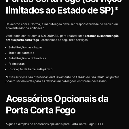
limitados ao Estado de SP)*
De acordo com a Norma, a manutenção deve ser responsabilidade do síndico ou
administrador da edificação.
Você pode contar com a SOLOBRASID para realizar uma
reforma ou manutenção
em sua porta corta fogo
, atendemos os seguintes serviços:
Substituição das chapas
Troca de batentes
Substituição de dobradiças
fechaduras
Instalação de barra anti-pânico
*Estes serviços são oferecidos exclusivamente no Estado de São Paulo. As portas
podem ser enviadas para as devidas manutenções conforme necessário.
Acessórios Opcionais da
Porta Corta Fogo
Alguns exemplos de acessórios opcionais para Porta Corta Fogo (PCF)