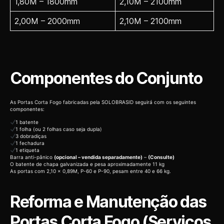
1,80M – 1800mm
2,10M – 2100mm
2,00M – 2000mm
2,10M – 2100mm
Componentes do Conjunto
As Portas Corta Fogo fabricadas pela SOLOBRASID seguirá com os seguintes
componentes:
1 batente
1 folha (ou 2 folhas caso seja dupla)
3 dobradiças
1 fechadura
1 etiqueta
Barra anti-pânico
(opcional – vendida separadamente)
–
(Consulte)
O batente de chapa galvanizada e pesa aproximadamente 11 kg
As portas com 2,10 x 0,89M, P-60 e P-90, pesam entre 40 e 66 kg.
Reforma e Manutenção das
Portas Corta Fogo (Serviços