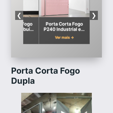
❮
❯
rta Corta-Fogo
Porta Corta Fogo
90 em Cambuí,
P240 Industrial em
Minas Gerais
Cambuí, Minas
Ver mais →
Ver mais →
Gerais
Porta Corta Fogo
Dupla