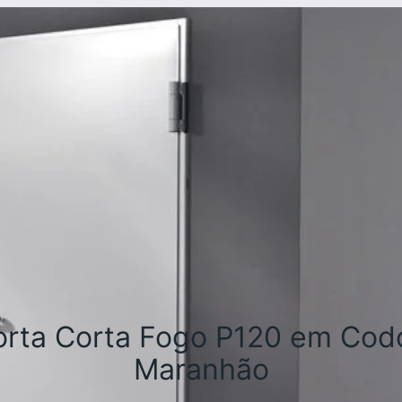
orta Corta Fogo P120 em Codó
Maranhão