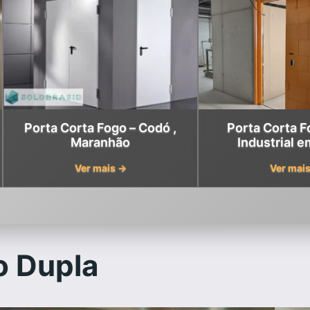
Porta Corta Fogo – Codó ,
Porta Corta 
Maranhão
Industrial 
Maran
Ver mais →
Ver mai
o Dupla