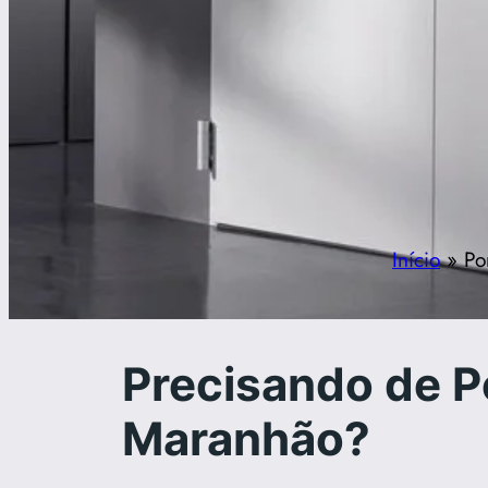
Início
»
Po
Precisando de P
Maranhão?