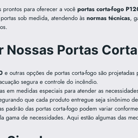
s prontos para oferecer a você
portas corta-fogo P12
 portas sob medida, atendendo às
normas técnicas
, g
os.
r Nossas Portas Cort
0
e outras opções de portas corta-fogo são projetadas p
acuação segura e controle do incêndio.
tas em medidas especiais para atender as necessidade
egurando que cada produto entregue seja sinônimo de
as padrão das portas corta-fogo podem variar conform
a gama de necessidades. Aqui estão algumas das med