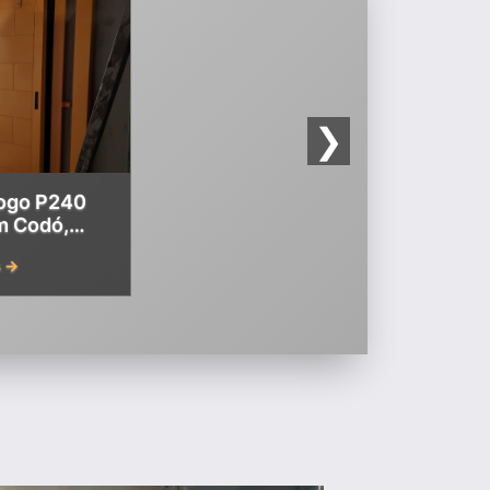
❯
Fogo P240
em Codó,
hão
s →