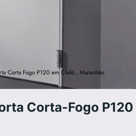
rta Corta Fogo P120 em Codó , Maranhão
orta Corta-Fogo P120