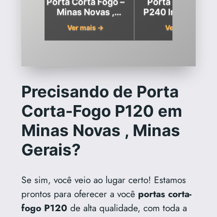
a-Fogo
Porta Corta Fogo –
Porta Corta Fog
inas
Minas Novas ,
P240 Industrial 
inas
Minas Gerais
Minas Novas,
 →
Ver mais →
Ver mais →
s
Minas Gerais
Precisando de Porta
Corta-Fogo P120 em
Minas Novas , Minas
Gerais?
Se sim, você veio ao lugar certo! Estamos
prontos para oferecer a você
portas corta-
fogo P120
de alta qualidade, com toda a