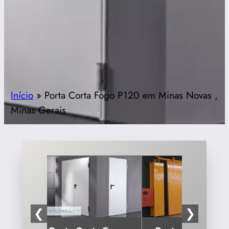
Início
»
Porta Corta Fogo P120 em Minas Novas ,
Minas Gerais
❮
❯