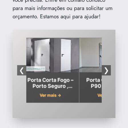
para mais informações ou para solicitar um
orçamento. Estamos aqui para ajudar!
❮
❯
a Fogo
Porta Corta Fogo –
Porta Corta-Fog
rial em
Porto Seguro ,
P90 em Porto
uro,
Bahia
Seguro, Bahia
 →
Ver mais →
Ver mais →