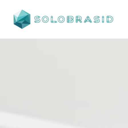
Porta
Corta
Fogo
P240
industrial