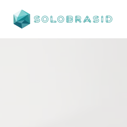
Porta
Corta
Fogo
P240
industrial