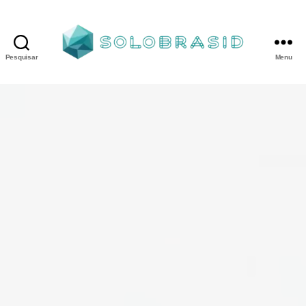
Pesquisar
Menu
Porta
Corta
Fogo
P240
industrial