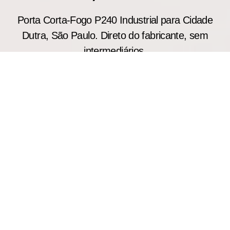
Porta Corta-Fogo P240 Industrial para Cidade
Dutra, São Paulo. Direto do fabricante, sem
intermediários.
A porta corta fogo industrial P240 é amplamente
utilizada em indústrias, centros logísticos,
depósitos e grandes empreendimentos que
exigem proteção reforçada contra incêndios. Com
fabricação sob medida, proporciona resistência ao
fogo de até 4 horas, ajudando a preservar
estruturas, equipamentos e rotas de fuga.