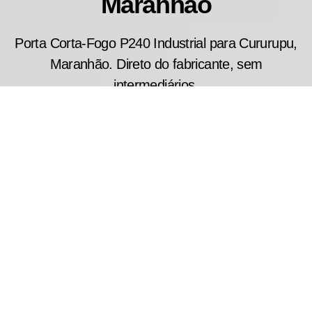
Maranhão
Porta Corta-Fogo P240 Industrial para Cururupu,
Maranhão. Direto do fabricante, sem
intermediários.
A porta corta fogo industrial P240 foi desenvolvida
para aplicações em galpões, armazéns, centros de
distribuição e instalações industriais que
demandam máxima proteção contra incêndios.
Produzimos modelos sob medida com resistência
ao fogo de até 240 minutos, contribuindo para o