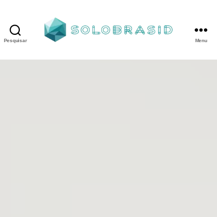
Pesquisar
Menu
Porta
Corta
Fogo
P240
industrial