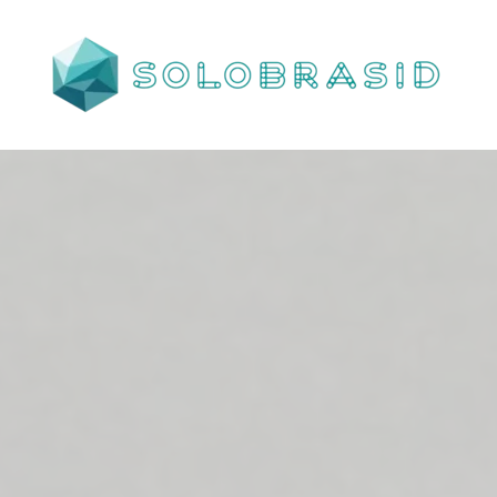
Porta
Corta
Fogo
P240
industrial