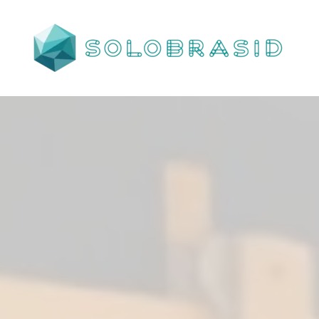
Porta
Corta
Fogo
P240
industrial