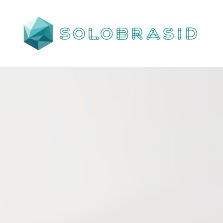
Porta
Corta
Fogo
P240
industrial