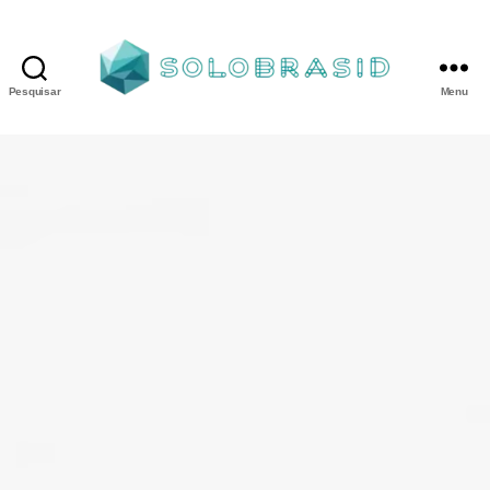
Pesquisar
Menu
Porta
Corta
Fogo
P240
industrial