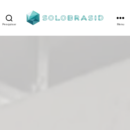
Pesquisar
Menu
Porta
Corta
Fogo
P240
industrial