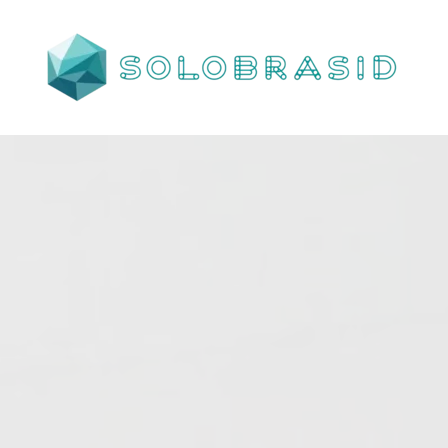
Porta
Corta
Fogo
P240
industrial