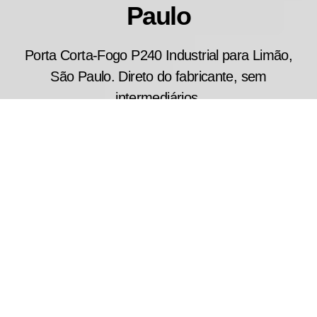
Paulo
Porta Corta-Fogo P240 Industrial para Limão,
São Paulo. Direto do fabricante, sem
intermediários.
Projetada para aplicações que exigem alto
desempenho em segurança contra incêndio, a
porta corta fogo industrial P240 atende galpões
industriais, centros de distribuição e áreas
comerciais de grande circulação. Seus modelos