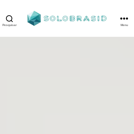
Pesquisar
Menu
Porta
Corta
Fogo
P240
industrial