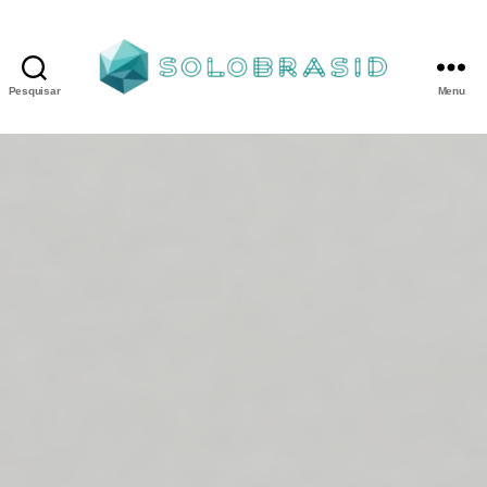
Pesquisar
Menu
Porta
Corta
Fogo
P240
industrial