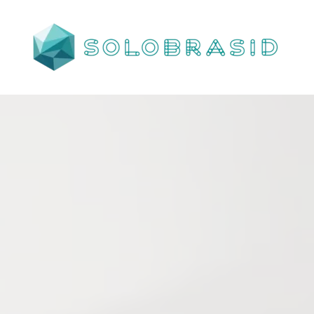
Porta
Corta
Fogo
P240
industrial