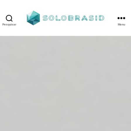
Pesquisar
Menu
Porta
Corta
Fogo
P240
industrial