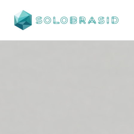
Porta
Corta
Fogo
P240
industrial