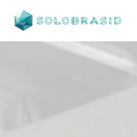
Porta
Corta
Fogo
P240
industrial