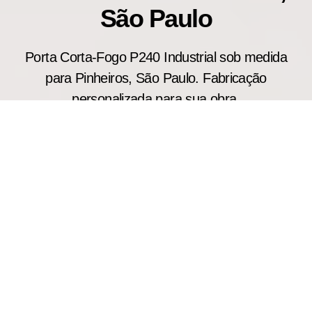
São Paulo
Porta Corta-Fogo P240 Industrial sob medida
para Pinheiros, São Paulo. Fabricação
personalizada para sua obra.
Indicada para ambientes industriais e comerciais
de grande porte, a porta corta fogo industrial P240
oferece elevada resistência ao fogo por até 240
minutos. Fabricamos cada modelo conforme as
necessidades do projeto, auxiliando na contenção