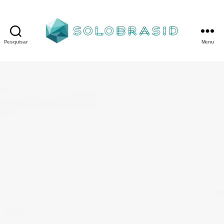
Pesquisar
Menu
Porta
Corta
Fogo
P240
industrial