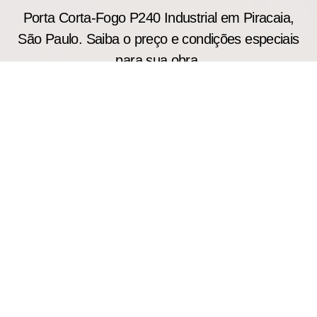
Porta Corta-Fogo P240 Industrial em Piracaia,
São Paulo. Saiba o preço e condições especiais
para sua obra.
Projetada para aplicações que exigem alto
desempenho em segurança contra incêndio, a
porta corta fogo industrial P240 atende galpões
industriais, centros de distribuição e áreas
comerciais de grande circulação. Seus modelos
podem resistir ao fogo por até 240 minutos,
reduzindo os riscos de propagação das chamas.