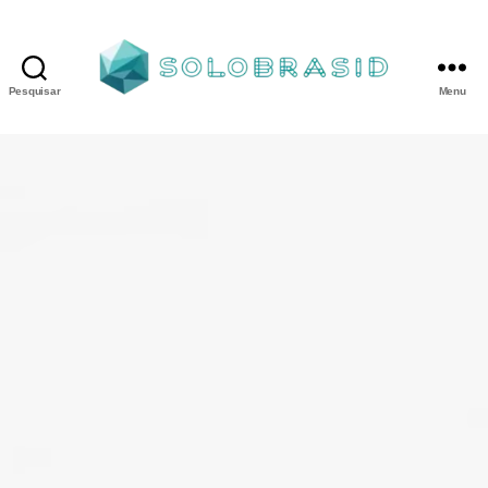
Pesquisar
Menu
Porta
Corta
Fogo
P240
industrial