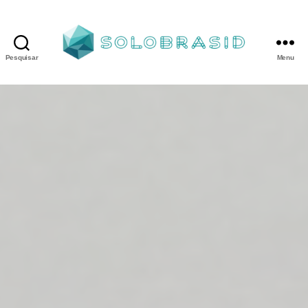
Pesquisar
Menu
Porta
Corta
Fogo
P240
industrial