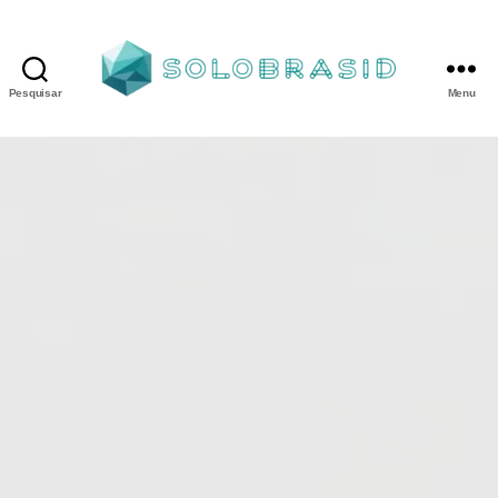
Pesquisar
Menu
Porta
Corta
Fogo
P240
industrial