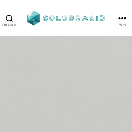
Pesquisar
Menu
Porta
Corta
Fogo
P240
industrial