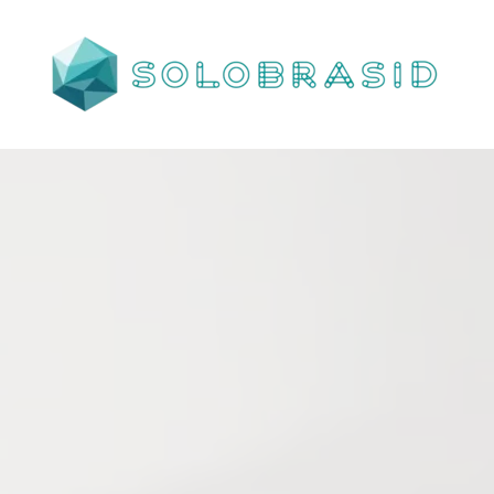
Porta
Corta
Fogo
P240
industrial