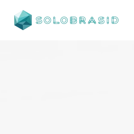
Porta
Corta
Fogo
P240
industrial