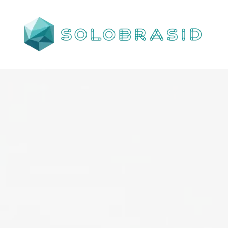
Porta
Corta
Fogo
P240
industrial