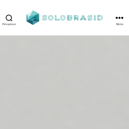
Pesquisar
Menu
Porta
Corta
Fogo
P240
industrial