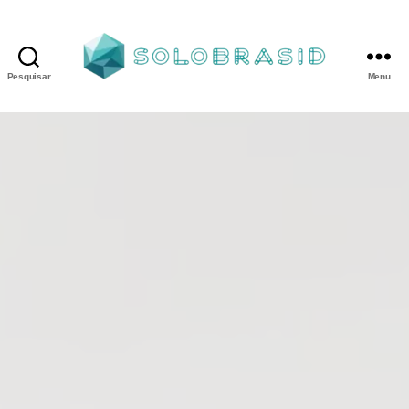
Pesquisar
Menu
Porta
Corta
Fogo
P240
industrial