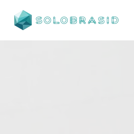
Porta
Corta
Fogo
P240
industrial