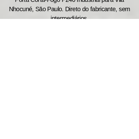
Nhocuné, São Paulo. Direto do fabricante, sem
intermediários.
Indicada para ambientes industriais e comerciais
de grande porte, a porta corta fogo industrial P240
oferece elevada resistência ao fogo por até 240
minutos. Fabricamos cada modelo conforme as
necessidades do projeto, auxiliando na contenção
das chamas e da fumaça em situações de
emergência.
Atuamos na Vila Nhocuné, São Paulo oferecendo