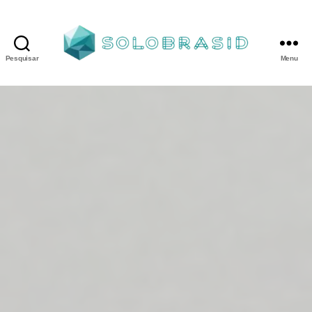
Pesquisar
Menu
Porta
Corta
Fogo
P240
industrial