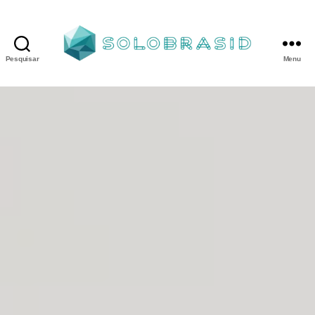
Pesquisar
Menu
Porta
Corta
Fogo
P90