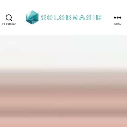
Pesquisar
Menu
Porta
Corta
Fogo
P90