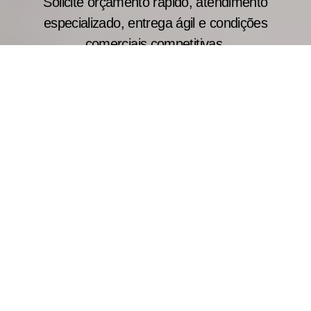
Solicite orçamento rápido, atendimento
especializado, entrega ágil e condições
comerciais competitivas.
Razões para Comprar Porta
Corta-Fogo Direto da
Indústria
Confira abaixo as medidas padrão disponíveis
para portas corta-fogo simples: