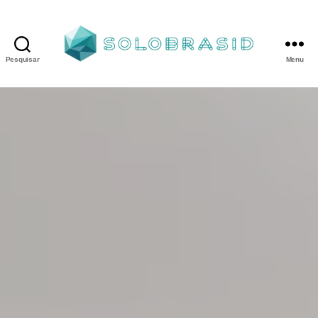
Pesquisar
Menu
Porta
Corta
Fogo
P90