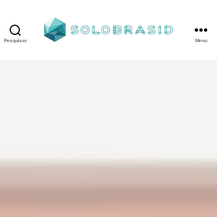
Pesquisar
Menu
Porta
Corta
Fogo
P90