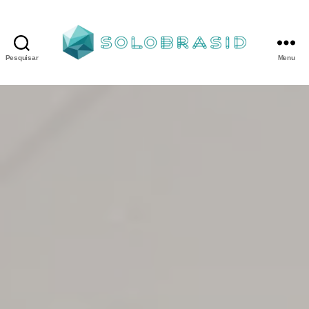
Pesquisar
Menu
Porta
Corta
Fogo
P90