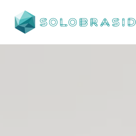
Porta
Corta
Fogo
P90