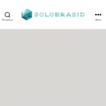
Pesquisar
Menu
Porta
Corta
Fogo
P90