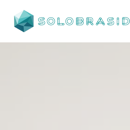
Porta
Corta
Fogo
P90