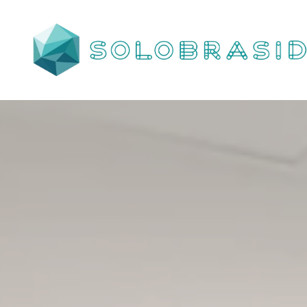
Porta
Corta
Fogo
P90