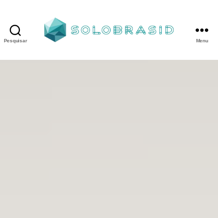
Pesquisar
Menu
Porta
Corta
Fogo
P90