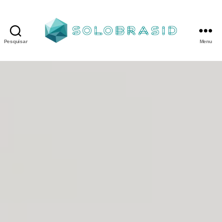
Pesquisar
Menu
Porta
Corta
Fogo
P90