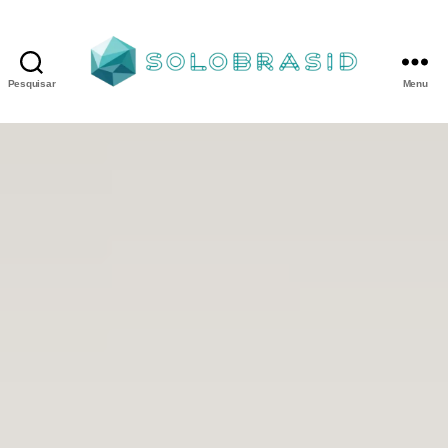
Pesquisar
Menu
Porta
Corta
Fogo
P90