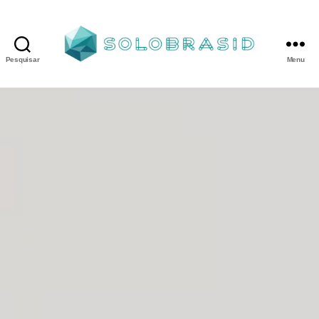
Pesquisar
Menu
Porta
Corta
Fogo
P90